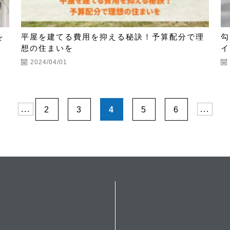
を
平屋を建てる費用を抑える秘訣！予算配分で理
勾
想の住まいを
イ
2024/04/01
...
2
3
4
5
6
...