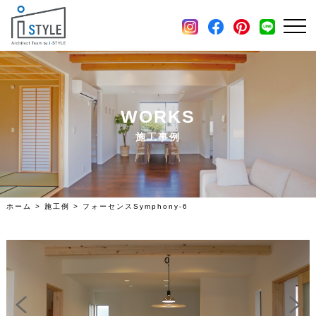
施工例
土地・分譲住宅情報
会社概要
WORKS
施工事例
ホーム
>
施工例
>
フォーセンスSymphony-6